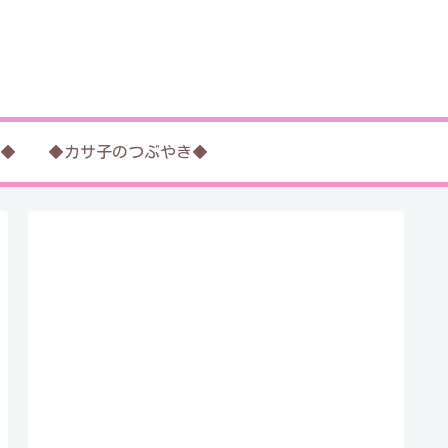
◆
◆カサ子のつぶやき◆