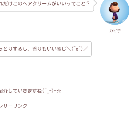
れだけこのヘアクリームがいいってこと？
カピ子
とりするし、香りもいい感じ＼(^o^)／
していきますね(^_-)-☆
ンサーリンク