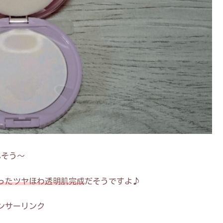
れそう～
ったツヤほわ透明肌完成
だそうですよ♪
ンサーリンク