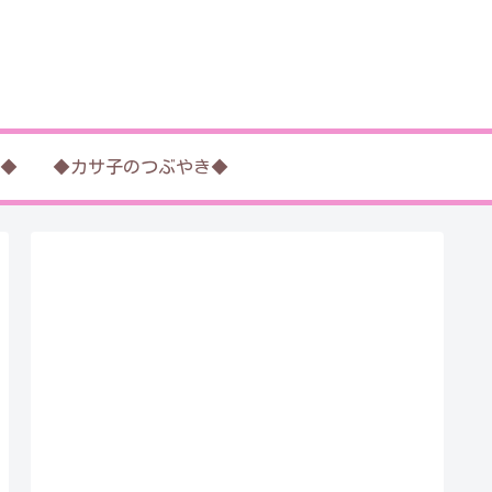
◆
◆カサ子のつぶやき◆